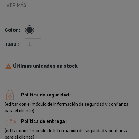
rutas sin cesar. Su entorno ideal es la montaña, y está lista
VER MÁS
para enfrentar cualquier desafío.
Características del terreno:
Negro
Color :
Senderos sencillos
Pistas
Talla :
Paseos
Construida para:

Últimas unidades en stock
Excelente manejabilidad
Durabilidad excepcional
Aspectos destacados:
Política de seguridad
Cuadro de aluminio SmartForm C3, ligero y confiable
Horquilla de suspensión SR Suntour XCT con un recorrido de
(editar con el módulo de Información de seguridad y confianza
100 mm
para el cliente)
Transmisión de 9 velocidades microSHIFT con doble plato
Política de entrega
Frenos hidráulicos Tektro
No dudes en llevar tu experiencia de ciclismo de montaña al
(editar con el módulo de Información de seguridad y confianza
siguiente nivel con esta increíble bicicleta. Descubre la
para el cliente)