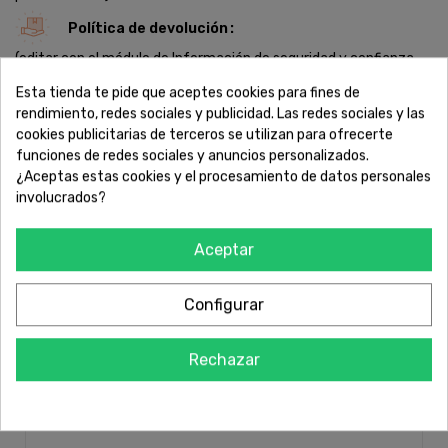
aventura que te espera en cada ruta y disfruta de su
Política de devolución
rendimiento superior en todo momento.
(editar con el módulo de Información de seguridad y confianza
para el cliente)
Esta tienda te pide que aceptes cookies para fines de
rendimiento, redes sociales y publicidad. Las redes sociales y las
cookies publicitarias de terceros se utilizan para ofrecerte
funciones de redes sociales y anuncios personalizados.
¿Aceptas estas cookies y el procesamiento de datos personales
DESCRIPCIÓN
involucrados?
DETALLES DEL PRODUCTO
Aceptar
Configurar
"DETAILS
Rechazar
Plataforma
Trail
Nombre del modelo
Trail 7 SMU