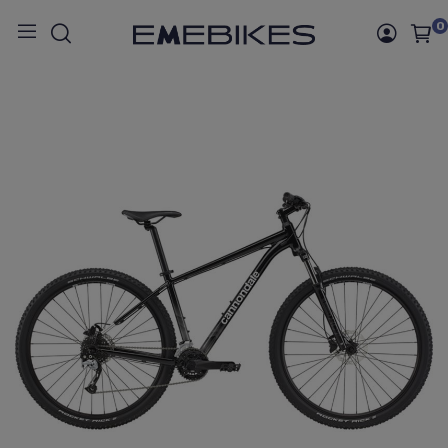
0
Inicio
BICICLETAS
BICICLETAS MONTAÑA
RIGIDA
TRAIL 7