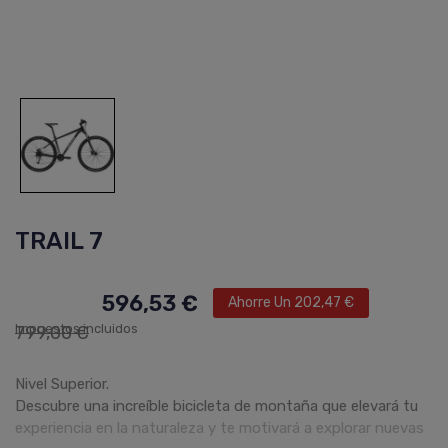
TRAIL 7
596,53 €
Ahorre Un 202,47 €
Impuestos incluidos
799,00 €
Nivel Superior.
Descubre una increíble bicicleta de montaña que elevará tu
experiencia en la naturaleza y te motivará a explorar nuevas