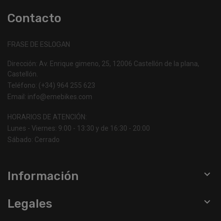
Contacto
FRASE DE ESLOGAN
Dirección: Av. Enrique gimeno, 25, 12006 Castellón de la plana,
Castellón.
Teléfono: (+34) 964 255 623
Email: info@emebikes.com
HORARIOS DE ATENCIÓN:
Lunes - Viernes: 9:00 - 13:30 y de 16:30 - 20:00
Sábado: Cerrado

Información

Legales