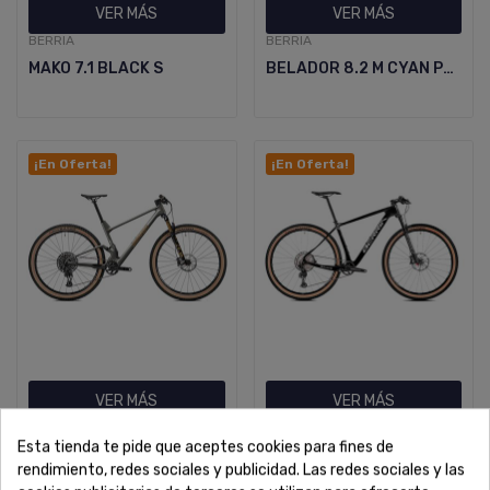
VER MÁS
VER MÁS
BERRIA
BERRIA
MAKO 7.1 BLACK S
BELADOR 8.2 M CYAN PURPLE
¡En Oferta!
¡En Oferta!
VER MÁS
VER MÁS
BERRIA
BERRIA
Esta tienda te pide que aceptes cookies para fines de
MAKO 7.1 M KERONITE
BRAVO 6.1
rendimiento, redes sociales y publicidad. Las redes sociales y las