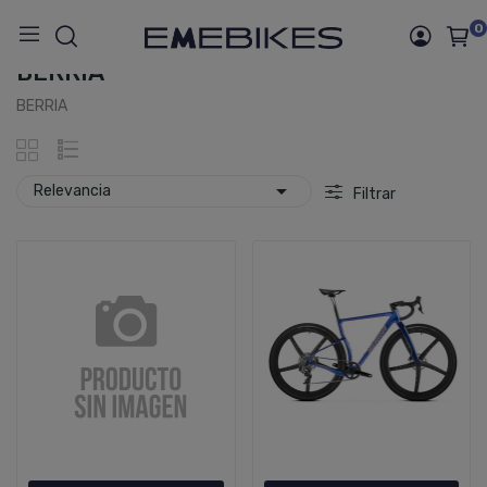
Inicio
Marcas
BERRIA
0
Listado De Productos Por Marca
BERRIA
BERRIA

Relevancia
Filtrar